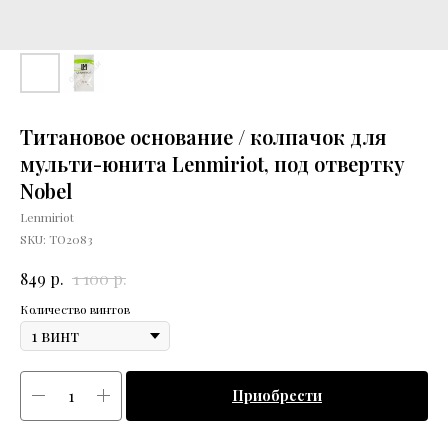
Титановое основание / колпачок для
мульти-юнита Lenmiriot, под отвертку
Nobel
Lenmiriot
SKU:
ТО2083
р.
р.
849
1 100
Количество винтов
Приобрести