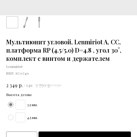
Мультиюнит угловой, Lenmiriot A, CC,
платформа RP (4.5/5.0) D=4.8 , угол 30°,
комплект с винтом и держателем
Lenmiriot
SKU:
АС0749
р.
р.
2 349
2 750
/
1 pc
/
1 pc
Высота десны
3,5 мм.
4,5 мм.