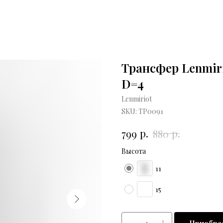
Трансфер Lenmiri
D=4
Lenmiriot
SKU:
ТР0091
р.
р.
799
880
Высота
11
15