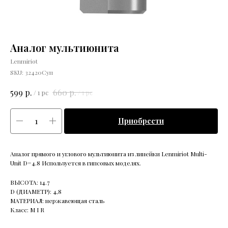
Аналог мультиюнита
Lenmiriot
SKU:
32420Суп
р.
р.
599
660
/
1 pc
/
1 pc
Приобрести
Аналог прямого и углового мультиюнита из линейки Lenmiriot Multi-
Unit D=4.8 Используется в гипсовых моделях.
ВЫСОТА: 14.7
D (ДИАМЕТР): 4,8
МАТЕРИАЛ: нержавеющая сталь
Класс: M I R