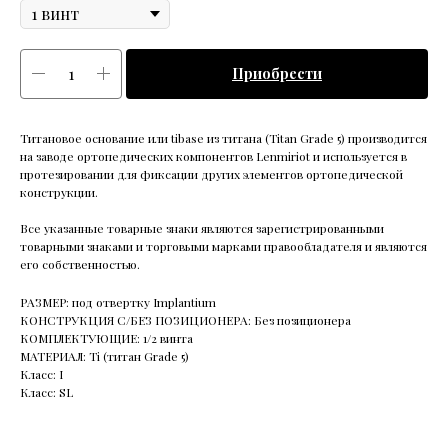
Приобрести
Титановое основание или tibase из титана (Titan Grade 5) производится
на заводе ортопедических компонентов Lenmiriot и используется в
протезировании для фиксации других элементов ортопедической
конструкции.
Все указанные товарные знаки являются зарегистрированными
товарными знаками и торговыми марками правообладателя и являются
его собственностью.
РАЗМЕР: под отвертку Implantium
КОНСТРУКЦИЯ С/БЕЗ ПОЗИЦИОНЕРА: Без позиционера
КОМПЛЕКТУЮЩИЕ: 1/2 винта
МАТЕРИАЛ: Ti (титан Grade 5)
Класс: I
Класс: SL