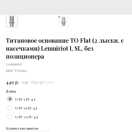
Титановое основание ТО Flat (2 лыски, с
насечками) Lenmiriot I, SL, без
позиционера
Lenmiriot
SKU:
ТО1980
р.
р.
449
630
/
1 pc
/
1 pc
Длина
G/H=1 H=4.5
G/H=1.5 H=4.5
G/H=2.5 H=4.5
Количество винтов