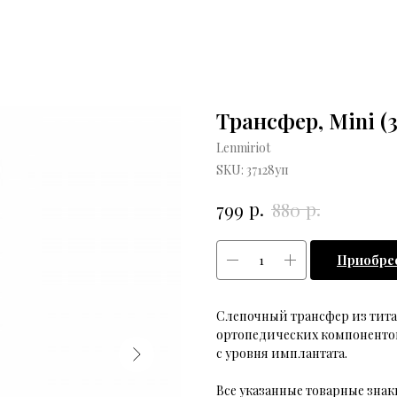
Трансфер, Mini (3
Lenmiriot
SKU:
37128уп
р.
р.
799
880
Приобре
Слепочный трансфер из титана
ортопедических компонентов
с уровня имплантата.
Все указанные товарные зн