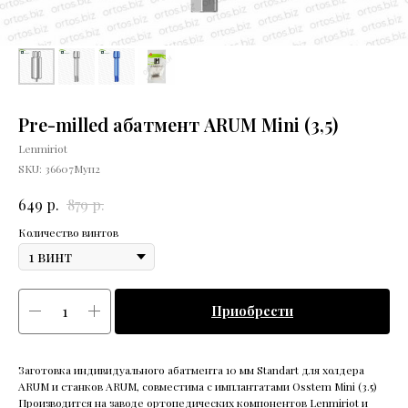
Pre-milled абатмент ARUM Mini (3,5)
Lenmiriot
SKU:
36607Муп2
р.
р.
649
879
Количество винтов
Приобрести
Заготовка индивидуального абатмента 10 мм Standart для холдера
ARUM и станков ARUM, совместима с имплантатами Osstem Mini (3.5)
Производится на заводе ортопедических компонентов Lenmiriot и