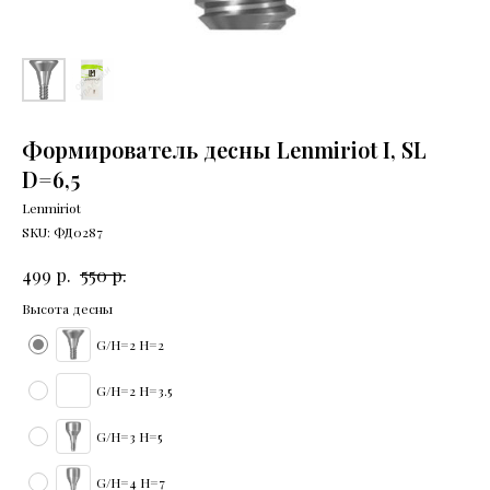
Формирователь десны Lenmiriot I, SL
D=6,5
Lenmiriot
SKU:
ФД0287
р.
р.
499
550
Высота десны
G/H=2 H=2
G/H=2 H=3.5
G/H=3 H=5
G/H=4 H=7