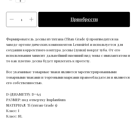
Приобрести
Формирователь десны из титана (Titan Grade 5) производится на
заводе ортопедических компонентов Lenmiriot и используется для
создания корректного контура десны (лунки) вокруг зуба. От его
использования зависит дальнейший внешний вид зоны с имплантатом и
то как плотно десна будет прилегать к протезу.
Все указанные товарные знаки являются зарегистрированными
товарными знаками и торговыми марками правообладателя и являются
его собственностью.
D (ДИАМЕТР): D=6,5
РАЗМЕР: под отвертку Implantium
МАТЕРИАЛ: Ti (титан Grade 5)
Класс: I
Класс: SL