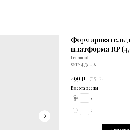
Формирователь де
платформа RP (4,5
Lenmiriot
SKU:
ФД0298
р.
р.
499
715
Высота десны
3
5