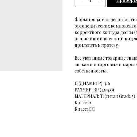
Приобре
Формирователь десны из титан
ортопедических компонентов 
корректного контура десны (
дальнейший внешний вид зон
прилегать к протезу.
Все указанные товарные зн
знаками и торговыми маркам
собственностью.
D (ДИАМЕТР): 3,6
РАЗМЕР: RP (4.5/5.0)
МАТЕРИАЛ: Ti (титан Grade 5)
Класс: A
Класс: CC