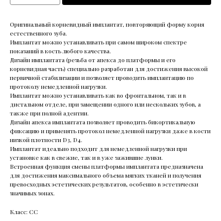
Оригинальный корневидный имплантат, повторяющий форму корня
естественного зуба.
Имплантат можно устанавливать при самом широком спектре
показаний в кость любого качества.
Дизайн имплантата (резьба от апекса до платформы и его
корневидная часть) специально разработан для достижения высокой
первичной стабилизации и позволяет проводить имплантацию по
протоколу немедленной нагрузки.
Имплантат можно устанавливать как во фронтальном, так и в
дистальном отделе, при замещении одного или нескольких зубов, а
также при полной адентии.
Дизайн апекса имплантата позволяет проводить бикортикальную
фиксацию и применять протокол немедленной нагрузки даже в кости
низкой плотности D3, D4.
Имплантат идеально подходит для немедленной нагрузки при
установке как в свежие, так и в уже зажившие лунки.
Встроенная функция смены платформы имплантата предназначена
для достижения максимального объема мягких тканей и получения
превосходных эстетических результатов, особенно в эстетически
значимых зонах.
Класс: CC