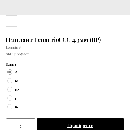
Имплант Lenmiriot CC 4.3мм (RP)
Lenmiriot
SKU:
51067имп
Длина
8
10
11,5
13
16
Приобрести