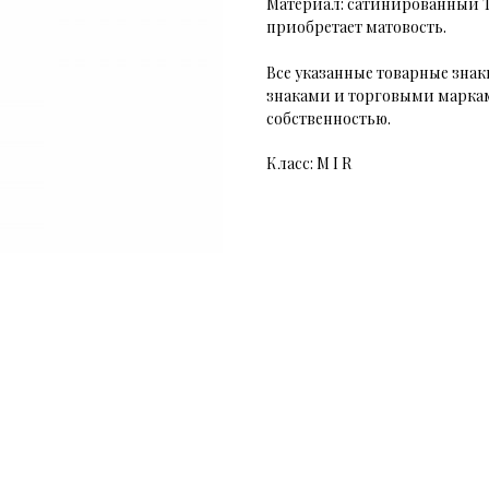
Материал: сатинированный Ti
приобретает матовость.
Все указанные товарные зн
знаками и торговыми маркам
собственностью.
Класс: M I R