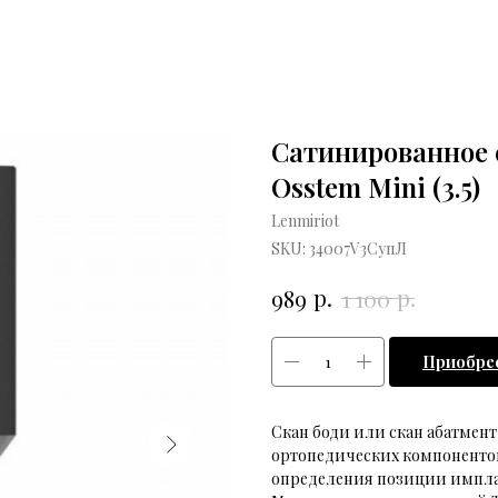
Сатинированное 
Osstem Mini (3.5)
Lenmiriot
SKU:
34007V3СупЛ
р.
р.
989
1 100
Приобре
Скан боди или скан абатмент
ортопедических компонентов
определения позиции импла