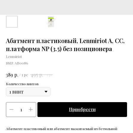
Абатмент пластиковый, Lenmiriot A, CC,
платформа NP (3.5) без позиционера
Lenmiriot
SKU:
АВ0086
р.
р.
389
495
/
1 pc
/
1 pc
Количество винтов
Приобрести
Абатмент пластиковый или абатмент выжигаемый из беззольной