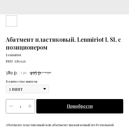
Абатмент пластиковый, Lenmiriot I, SL c
позиционером
Lenmiriot
SKU:
АВ0126
р.
р.
389
495
/
1 pc
/
1 pc
Количество винтов
Приобрести
Абатмент пластиковый или абатмент выжигаемый из беззольной