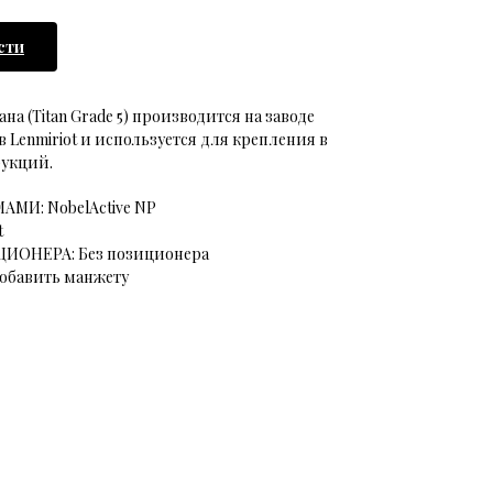
сти
а (Titan Grade 5) производится на заводе
Lenmiriot и используется для крепления в
рукций.
И: NobelActive NP
t
ИОНЕРА: Без позиционера
бавить манжету