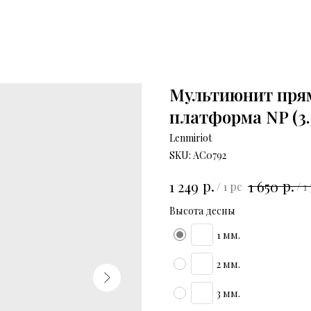
Мультиюнит прямо
платформа NP (3.5
Lenmiriot
SKU:
АС0792
р.
р.
1 249
1 650
/
1 pc
/
1
Высота десны
1 мм.
2 мм.
3 мм.