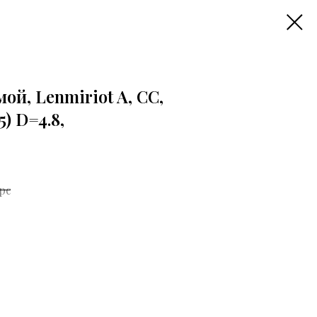
й, Lenmiriot A, CC,
) D=4.8,
 pc