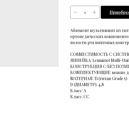
Приобре
Абатмент мультиюнит из титан
ортопедических компонентов 
полости рта винтовых конст
СОВМЕСТИМОСТЬ С СИСТЕМАМ
ЛИНЕЙКА: Lenmiriot Multi-Uni
КОНСТРУКЦИЯ С/БЕЗ ПОЗИЦ
КОМПЛЕКТУЮЩИЕ: можно до
МАТЕРИАЛ: Ti (титан Grade 5)
D (ДИАМЕТР): 4,8
Класс: A
Класс: CC