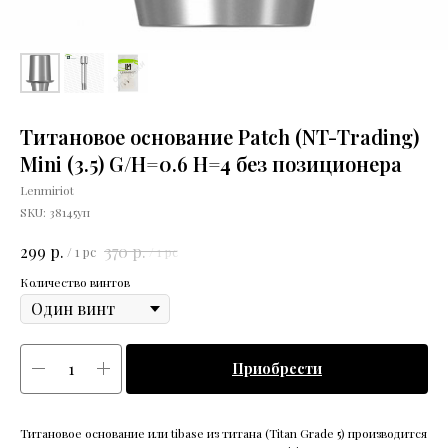
Титановое основание Patch (NT-Trading)
Mini (3.5) G/H=0.6 H=4 без позиционера
Lenmiriot
SKU:
38145уп
р.
р.
299
370
/
1 pc
/
1 pc
Количество винтов
Приобрести
Титановое основание или tibase из титана (Titan Grade 5) производится